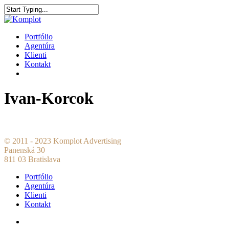
Portfólio
Agentúra
Klienti
Kontakt
Ivan-Korcok
© 2011 - 2023 Komplot Advertising
Panenská 30
811 03 Bratislava
Portfólio
Agentúra
Klienti
Kontakt