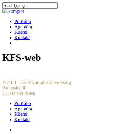
Portfólio
Agentúra
Klienti
Kontakt
KFS-web
© 2011 - 2023 Komplot Advertising
Panenská 30
811 03 Bratislava
Portfólio
Agentúra
Klienti
Kontakt