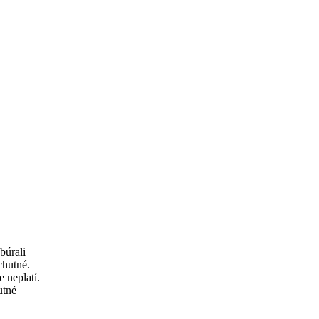
búrali
chutné.
 neplatí.
utné