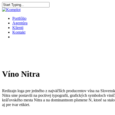
Portfólio
Agentúra
Klienti
Kontakt
Víno Nitra
Redizajn loga pre jedného z najväčších producentov vína na Slovens
Nitra sme postavili na poctivej typografii, grafických symboloch vinič
kráľovského mesta Nitra a na dominantnom písmene N, ktoré sa stal
aj pre tvar etikiet.