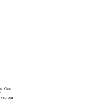
ku Víno
a,
o vzorom