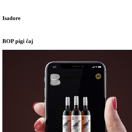
Isadore
BOP pigi čaj