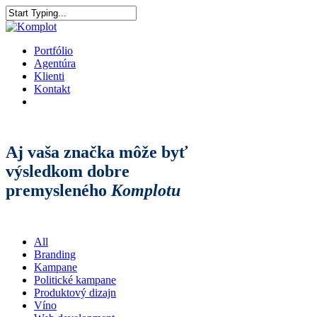
Portfólio
Agentúra
Klienti
Kontakt
Aj vaša značka môže byť
výsledkom dobre
premysleného
Komplotu
All
Branding
Kampane
Politické kampane
Produktový dizajn
Víno